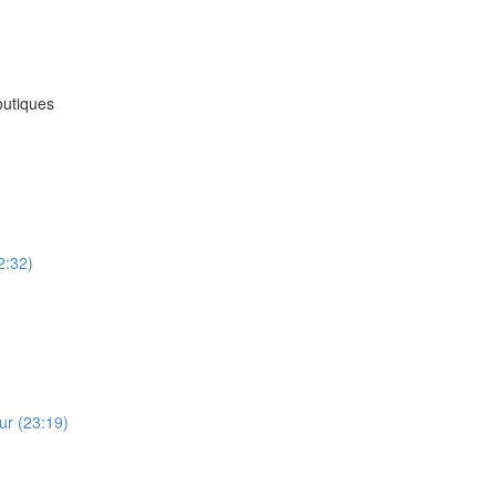
outiques
2:32)
eur (23:19)