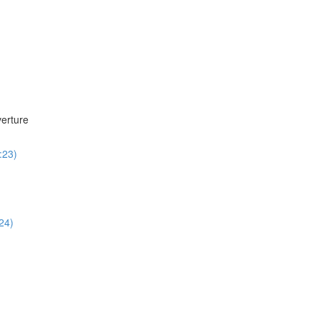
verture
:23)
24)